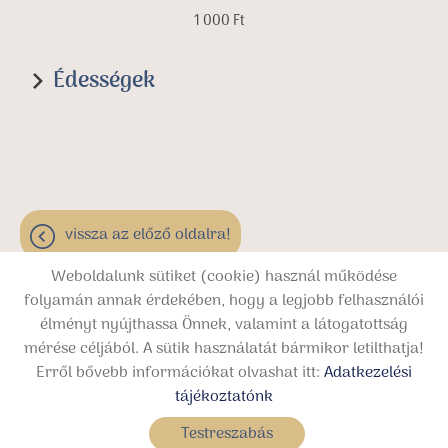
1 000 Ft
Édességek
vissza az előző oldalra!
Weboldalunk sütiket (cookie) használ működése
folyamán annak érdekében, hogy a legjobb felhasználói
élményt nyújthassa Önnek, valamint a látogatottság
Oldal információk
Adatkezelési tájékoztató
mérése céljából. A sütik használatát bármikor letilthatja!
Erről bővebb információkat olvashat itt:
Adatkezelési
Impresszum
Sütik kezelése
tájékoztatónk
© 2026 - Minden jog fenntartva
Testreszabás