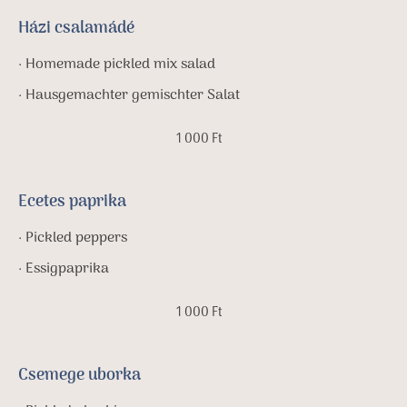
Házi csalamádé
· Homemade pickled mix salad
· Hausgemachter gemischter Salat
1 000 Ft
Ecetes paprika
· Pickled peppers
· Essigpaprika
1 000 Ft
Csemege uborka