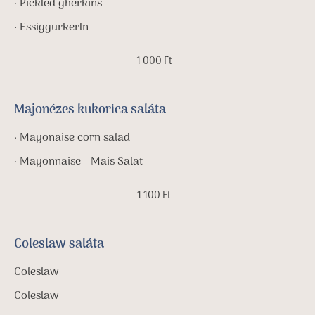
· Pickled gherkins
· Essiggurkerln
1 000 Ft
Majonézes kukorica saláta
· Mayonaise corn salad
· Mayonnaise - Mais Salat
1 100 Ft
Coleslaw saláta
Coleslaw
Coleslaw